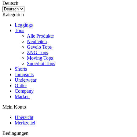
Deutsch
Kategorien
Leggings
Tops
Alle Produkte
Neuheiten
Gavelo Tops
ZNG Tops
Moving Tops
Superhot Tops
Shorts
Jumpsuits
Underwear
Outlet
Company
Marken
Mein Konto
Übersicht
Merkzettel
Bedingungen